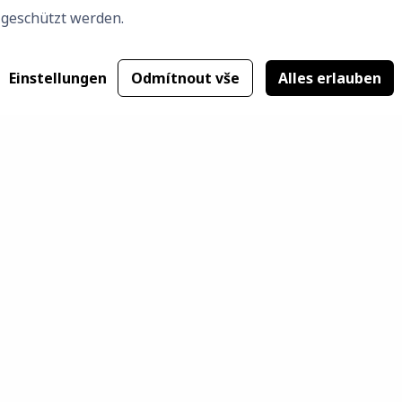
geschützt werden.
Einstellungen
Odmítnout vše
Alles erlauben
r Industrierohrleitungen und sämtlichen Installationen voll
l dort, wo Sie es benötigen, zur Seite zu stehen.