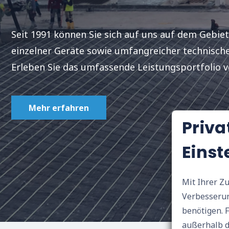
Seit 1991 können Sie sich auf uns auf dem Gebiet
einzelner Geräte sowie umfangreicher technische
Erleben Sie das umfassende Leistungsportfolio 
Mehr erfahren
Priva
Einst
Mit Ihrer Z
Verbesserun
benötigen. Ferner stimmen Sie der Weitergabe der Daten an Dritte und in Länder
außerhalb d