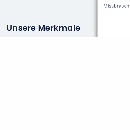
Missbrauch 
Unsere Merkmale
Wir streben an, dass Sie sich auf uns auf dem Gebiet de
Wir bilden uns deshalb stetig weiter, um Ihnen überal