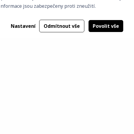
informace jsou zabezpečeny proti zneužití.
Nastavení
Odmítnout vše
Povolit vše
 včetně dodávky a montáže zařizovacích předmětů