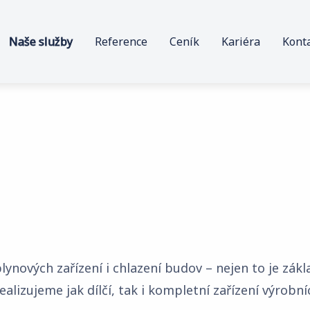
Naše služby
Reference
Ceník
Kariéra
Kont
Průmyslové rozvody
TZB Realizace
Servis, revize, školení
plynových zařízení i chlazení budov – nejen to je zák
alizujeme jak dílčí, tak i kompletní zařízení výrobn