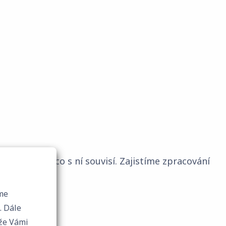
áme o vše, co s ní souvisí. Zajistíme zpracování
me
e
 že Vámi