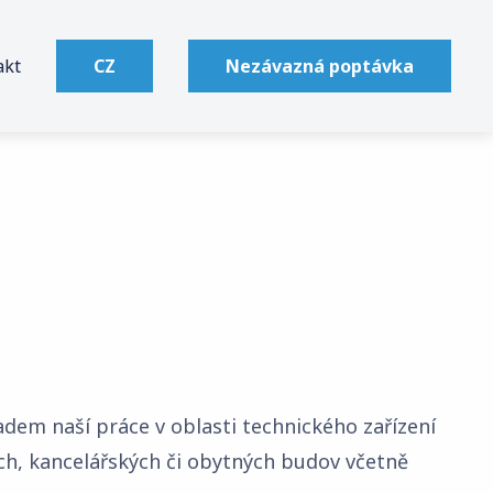
akt
CZ
Nezávazná poptávka
English
Deutsch
ladem naší práce v oblasti technického zařízení
ích, kancelářských či obytných budov včetně