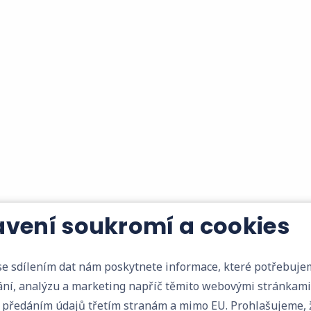
vení soukromí a cookies
alaci technického zařízení budov, ale rádi se postar
dný pravidelný servis.
e sdílením dat nám poskytnete informace, které potřebuje
ní, analýzu a marketing napříč těmito webovými stránkami. Dál
s předáním údajů třetím stranám a mimo EU. Prohlašujeme,