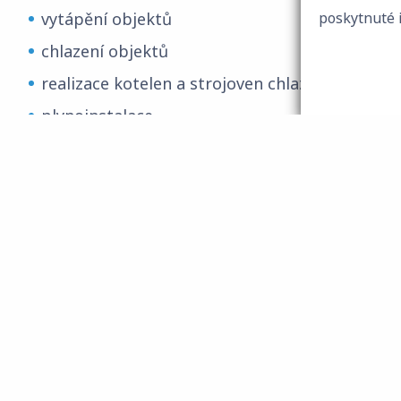
vytápění objektů
poskytnuté 
chlazení objektů
realizace kotelen a strojoven chlazení
plynoinstalace
instalace vnitřních rozvodů vody a kanalizace
dodávky a montáže tepelných čerpadel
podlahové topení
stropní chlazení
podtlakové odvodnění střech
solární ohřev teple vody
měření a regulace