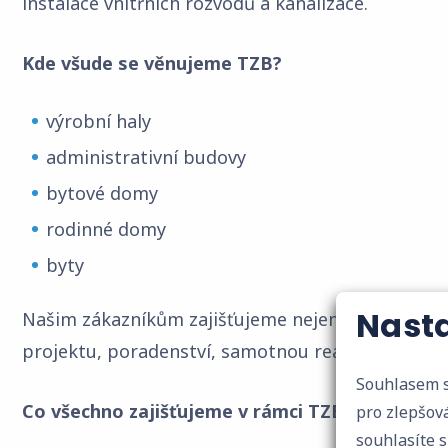
instalace vnitřních rozvodů a kanalizace.
Kde všude se věnujeme TZB?
výrobní haly
administrativní budovy
bytové domy
rodinné domy
byty
Nasta
Našim zákazníkům zajišťujeme nejen samotnou inst
projektu, poradenství, samotnou realizaci i násle
Souhlasem s
Co všechno zajišťujeme v rámci TZB?
pro zlepšová
souhlasíte 